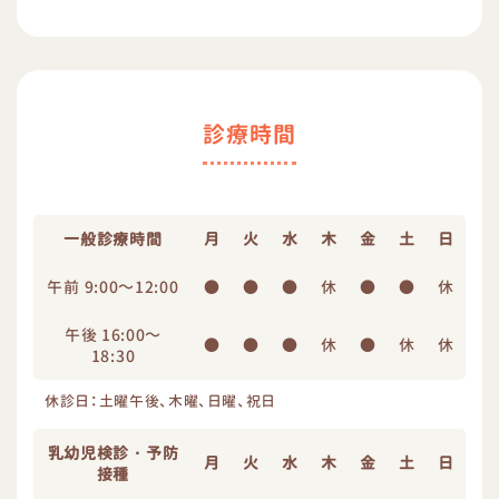
診療時間
一般診療時間
月
火
水
木
金
土
日
午前 9:00～12:00
●
●
●
休
●
●
休
午後 16:00～
●
●
●
休
●
休
休
18:30
休診日：土曜午後、木曜、日曜、祝日
乳幼児検診・予防
月
火
水
木
金
土
日
接種